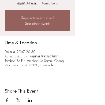
พฤหัส 04 ก.ค.
  |  
Karma Sutra
Registration is closed
See other events
Time & Location
04 ก.ค. 2567 20:30
Karma Sutra, 37, หมู่บ้าน ฟิชเชอร์แมน,
Tambon Bo Put, Amphoe Ko Samui, Chang
Wat Surat Thani 84320, Thaïlande
Share This Event