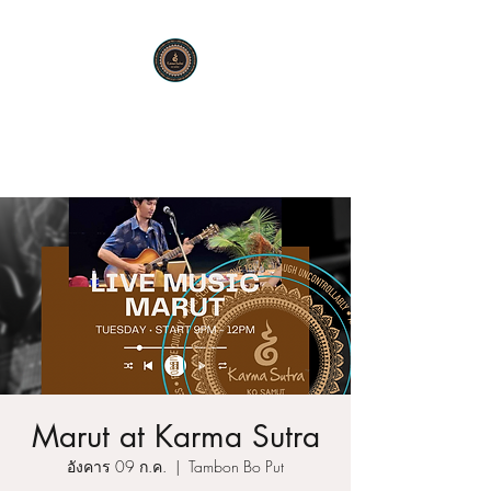
KARMA SUTRA
Bar Restaurant Cocktails
Marut at Karma Sutra
อังคาร 09 ก.ค.
  |  
Tambon Bo Put