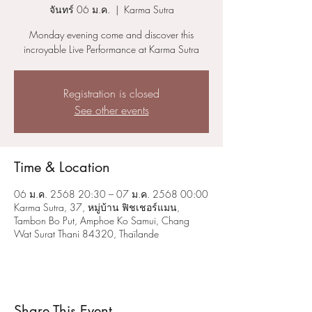
จันทร์ 06 ม.ค.
  |  
Karma Sutra
Monday evening come and discover this
incroyable Live Performance at Karma Sutra
Registration is closed
See other events
Time & Location
06 ม.ค. 2568 20:30 – 07 ม.ค. 2568 00:00
Karma Sutra, 37, หมู่บ้าน ฟิชเชอร์แมน,
Tambon Bo Put, Amphoe Ko Samui, Chang
Wat Surat Thani 84320, Thaïlande
Share This Event