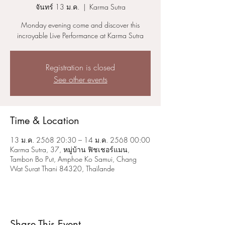
จันทร์ 13 ม.ค.
  |  
Karma Sutra
Monday evening come and discover this
incroyable Live Performance at Karma Sutra
Registration is closed
See other events
Time & Location
13 ม.ค. 2568 20:30 – 14 ม.ค. 2568 00:00
Karma Sutra, 37, หมู่บ้าน ฟิชเชอร์แมน,
Tambon Bo Put, Amphoe Ko Samui, Chang
Wat Surat Thani 84320, Thaïlande
Share This Event