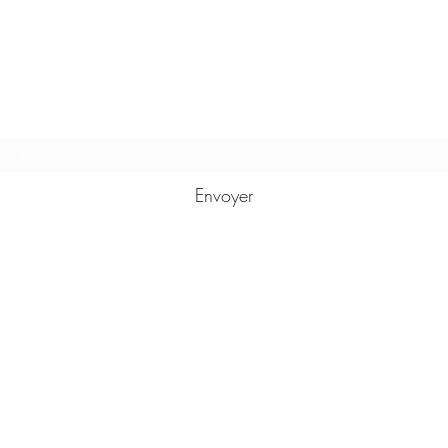
Formulaire d'abonnement
Envoyer
karmasutrasamui@gmail.com
+66887518674
37 moo 1 tambon Bophut
Fisherman's village Bophut