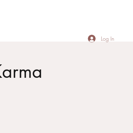
Contact
Menu
Portfolio
+66887518674
Log In
 Karma